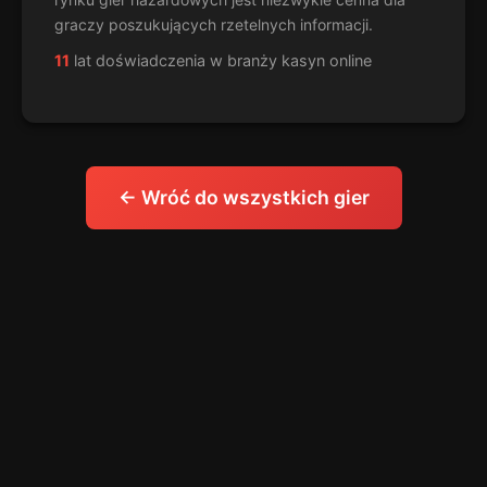
graczy poszukujących rzetelnych informacji.
11
lat doświadczenia w branży kasyn online
← Wróć do wszystkich gier