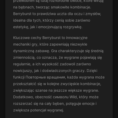
przewodnim są tutaj różnorodne owoce, które wirują
na bębnach, tworząc smakowite kombinacje.
Berryburst to prawdziwa uczta dla oczu i zmysłów,
idealna dla tych, którzy cenią sobie zarówno
estetykę, jak i emocjonującą rozgrywkę.
Kluczowe cechy Berryburst to innowacyjne
mechaniki gry, które zapewniają niezwykle
dynamiczną zabawę. Gra charakteryzuje się średnią
zmiennością, co oznacza, że wygrane pojawiają się
regularnie, a ich wysokość zadowoli zarówno
nowicjuszy, jak i doświadczonych graczy. Dzięki
funkcji Повторные вращения, każda wygrana może
przekształcić się w kolejne zwycięskie kombinacje,
zwiększając szanse na jeszcze większe wygrane.
Dodatkowo, obecność символu Wild, który może
rozszerzać się na cały bęben, potęguje emocje i
zwiększa potencjał wygranej.