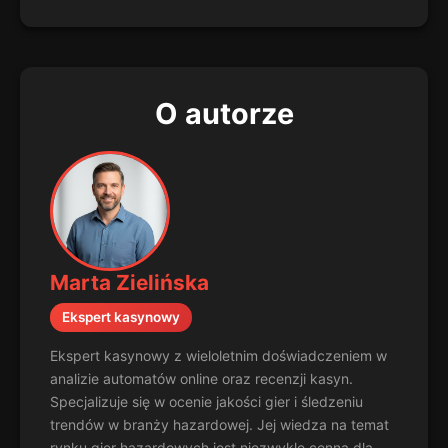
O autorze
Marta Zielińska
Ekspert kasynowy
Ekspert kasynowy z wieloletnim doświadczeniem w
analizie automatów online oraz recenzji kasyn.
Specjalizuje się w ocenie jakości gier i śledzeniu
trendów w branży hazardowej. Jej wiedza na temat
rynku gier hazardowych jest niezwykle cenna dla