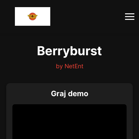
Berryburst
by NetEnt
Graj demo