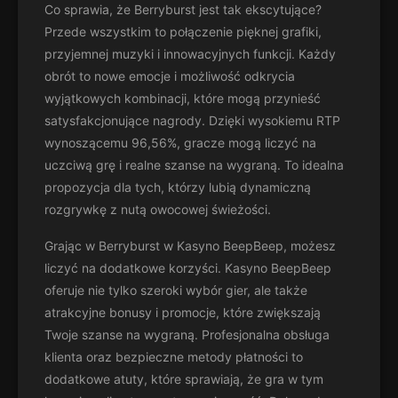
Co sprawia, że Berryburst jest tak ekscytujące?
Przede wszystkim to połączenie pięknej grafiki,
przyjemnej muzyki i innowacyjnych funkcji. Każdy
obrót to nowe emocje i możliwość odkrycia
wyjątkowych kombinacji, które mogą przynieść
satysfakcjonujące nagrody. Dzięki wysokiemu RTP
wynoszącemu 96,56%, gracze mogą liczyć na
uczciwą grę i realne szanse na wygraną. To idealna
propozycja dla tych, którzy lubią dynamiczną
rozgrywkę z nutą owocowej świeżości.
Grając w Berryburst w Kasyno BeepBeep, możesz
liczyć na dodatkowe korzyści. Kasyno BeepBeep
oferuje nie tylko szeroki wybór gier, ale także
atrakcyjne bonusy i promocje, które zwiększają
Twoje szanse na wygraną. Profesjonalna obsługa
klienta oraz bezpieczne metody płatności to
dodatkowe atuty, które sprawiają, że gra w tym