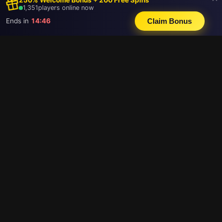
250% Welcome Bonus + 200 Free Spins
1,351
players online now
Ends in
14:45
Claim Bonus
Kasyno BeepBeep Casino - Twój niezawodny partner w świecie
hazardu
Szybkie linki
Strona główna
Gry
Recenzje
Bonusy
Bez depozytu
Metody płatności