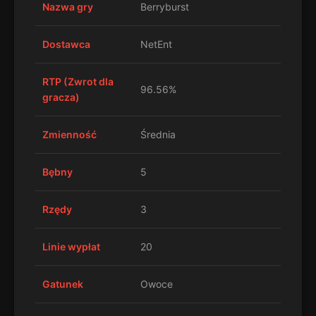
Nazwa gry
Berryburst
Dostawca
NetEnt
RTP (Zwrot dla
96.56%
gracza)
Zmienność
Średnia
Bębny
5
Rzędy
3
Linie wypłat
20
Gatunek
Owoce