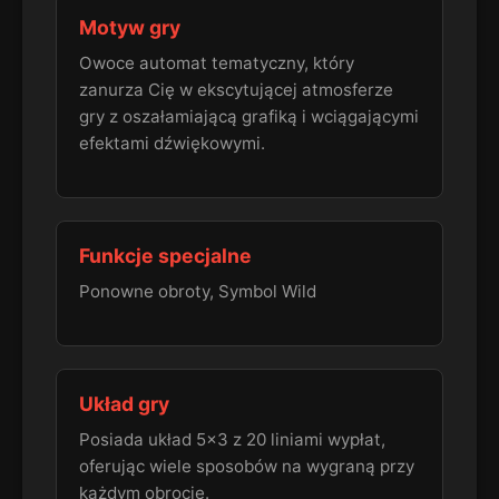
Motyw gry
Owoce automat tematyczny, który
zanurza Cię w ekscytującej atmosferze
gry z oszałamiającą grafiką i wciągającymi
efektami dźwiękowymi.
Funkcje specjalne
Ponowne obroty, Symbol Wild
Układ gry
Posiada układ 5x3 z 20 liniami wypłat,
oferując wiele sposobów na wygraną przy
każdym obrocie.