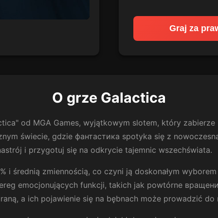
Graj za pr
O grze Galactica
actica" od MGA Games, wyjątkowym slotem, który zabierz
cznym świecie, gdzie фантастика spotyka się z nowoczesną
trój i przygotuj się na odkrycie tajemnic wszechświata.
0% i średnią zmiennością, co czyni ją doskonałym wyborem
zereg emocjonujących funkcji, takich jak powtórne враще
raną, a ich pojawienie się na bębnach może prowadzić do