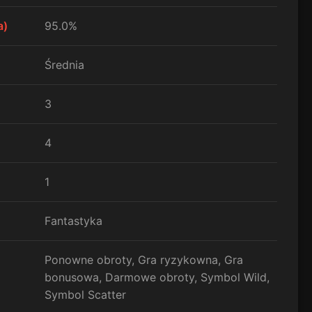
a)
95.0%
Średnia
3
4
1
Fantastyka
Ponowne obroty, Gra ryzykowna, Gra
bonusowa, Darmowe obroty, Symbol Wild,
Symbol Scatter