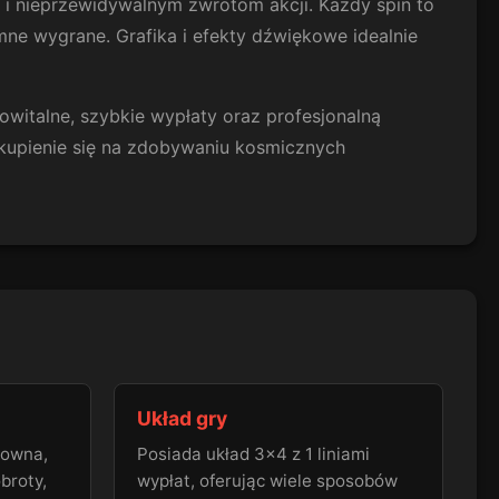
e i nieprzewidywalnym zwrotom akcji. Każdy spin to
ne wygrane. Grafika i efekty dźwiękowe idealnie
owitalne, szybkie wypłaty oraz profesjonalną
skupienie się na zdobywaniu kosmicznych
Układ gry
kowna,
Posiada układ 3x4 z 1 liniami
broty,
wypłat, oferując wiele sposobów