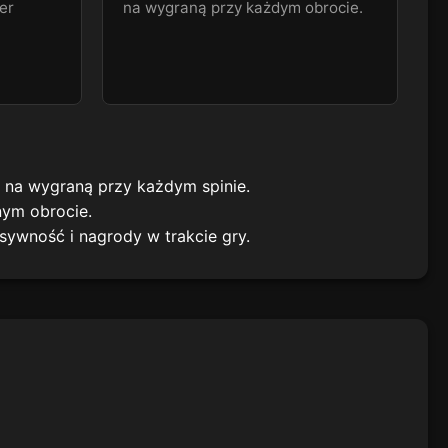
er
na wygraną przy każdym obrocie.
 na wygraną przy każdym spinie.
ym obrocie.
ywność i nagrody w trakcie gry.