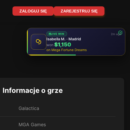
ZALOGUJ SIĘ
ZAREJESTRUJ SIĘ
2m ago
LIVE WIN
Isabella M. · Madrid
$1,150
won
on Mega Fortune Dreams
Informacje o grze
Galactica
MGA Games