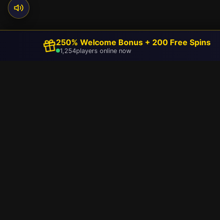
250% Welcome Bonus + 200 Free Spins
1,254
players online now
Kasyno BeepBeep Casino - Twój niezawodny pa
Metody płatności