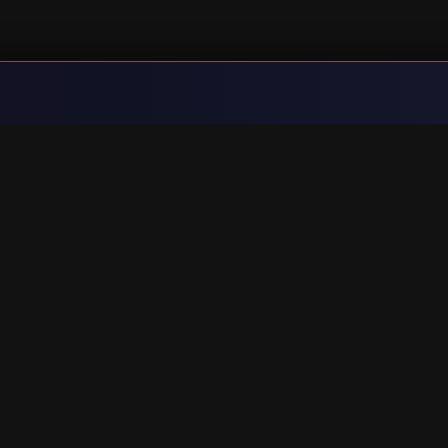
rtner w świecie hazardu
Bezpieczeństwo i licencje