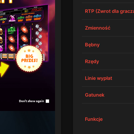
RTP (Zwrot dla gracz
Zmienność
Bębny
Rzędy
Linie wypłat
Gatunek
Funkcje