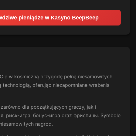
awdziwe pieniądze w Kasyno BeepBeep
e Cię w kosmiczną przygodę pełną niesamowitych
 technologią, oferując niezapomniane wrażenia
 zarówno dla początkujących graczy, jak i
ния, риск-игра, бонус-игра oraz фриспины. Symbole
 niesamowitych nagród.