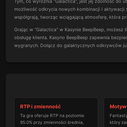
Tym, co wyróżnia "Galactica", jest jej zdolność do
możliwość odkrycia nowych kombinacji i aktywacji 
współgrają, tworząc wciągającą atmosferę, która pr
Grając w "Galactica" w Kasynie BeepBeep, możesz li
obsługę klienta. Kasyno BeepBeep zapewnia bezpiec
wygranych. Dołącz do galaktycznych odkrywców już d
RTP i zmienność
Motyw 
Ta gra oferuje RTP na poziomie
Fantast
95.0% przy zmienności średnia,
który za