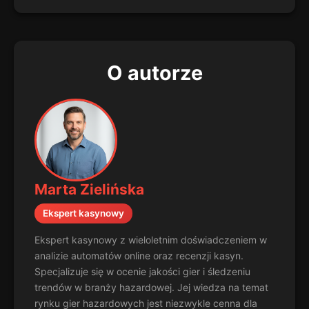
O autorze
Marta Zielińska
Ekspert kasynowy
Ekspert kasynowy z wieloletnim doświadczeniem w
analizie automatów online oraz recenzji kasyn.
Specjalizuje się w ocenie jakości gier i śledzeniu
trendów w branży hazardowej. Jej wiedza na temat
rynku gier hazardowych jest niezwykle cenna dla