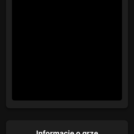
Informacje o grze