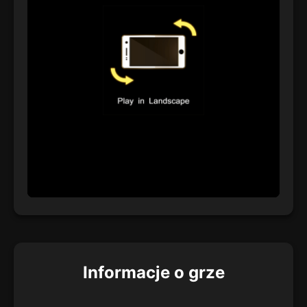
Informacje o grze