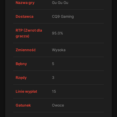
Nazwa gry
Gu Gu Gu
Dostawca
CQ9 Gaming
RTP (Zwrot dla
95.0%
gracza)
Zmienność
Wysoka
Bębny
5
Rzędy
3
Linie wypłat
15
Gatunek
Owoce