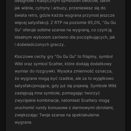
designowi i klasycznym symbolom owoców, takim
jak wiśnie, cytryny i arbuzy, przeniesiesz się do
świata retro, gdzie każda wygrana przynosi jeszcze
więcej satysfakcji. Z RTP na poziomie 95,0%, "Gu Gu
Gu" oferuje solidne szanse na wygraną, co czyni ją
idealnym wyborem zarówno dla początkujących, jak
i doświadczonych graczy.
Kluczowe cechy gry "Gu Gu Gu" to frispiny, symbol
Wild oraz symbol Scatter, które dodają dodatkowy
wymiar do rozgrywki. Wysoka zmienność oznacza,
że wygrane mogą być rzadkie, ale za to wyjątkowo
satysfakcjonujące, gdy już się pojawią. Symbole Wild
zastępują inne symbole, pomagając tworzyć
zwycięskie kombinacje, natomiast Scattery mogą
uruchomić rundy bonusowe z darmowymi obrotami,
zwiększając Twoje szanse na spektakularne
wygrane.