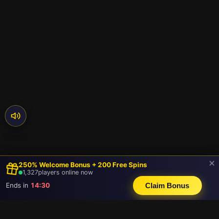
×
250% Welcome Bonus + 200 Free Spins
1,327
players online now
Ends in
14:29
Claim Bonus