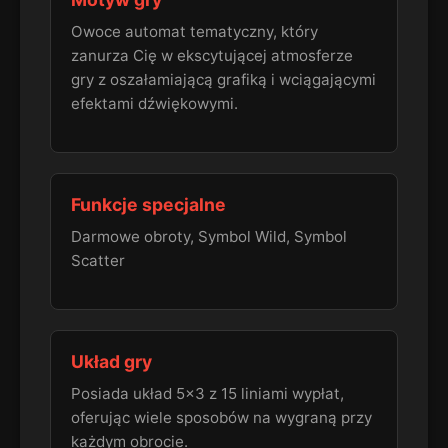
Owoce automat tematyczny, który
zanurza Cię w ekscytującej atmosferze
gry z oszałamiającą grafiką i wciągającymi
efektami dźwiękowymi.
Funkcje specjalne
Darmowe obroty, Symbol Wild, Symbol
Scatter
Układ gry
Posiada układ 5x3 z 15 liniami wypłat,
oferując wiele sposobów na wygraną przy
każdym obrocie.