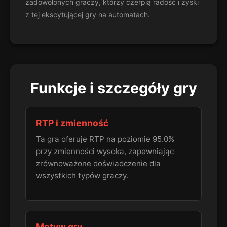
zadowolonych graczy, którzy czerpią radość i zyski
z tej ekscytującej gry na automatach.
Funkcje i szczegóły gry
RTP i zmienność
Ta gra oferuje RTP na poziomie 95.0%
przy zmienności wysoka, zapewniając
zrównoważone doświadczenie dla
wszystkich typów graczy.
Motyw gry