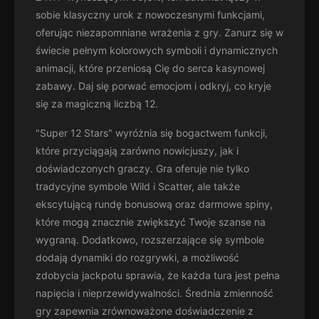
sobie klasyczny urok z nowoczesnymi funkcjami,
oferując niezapomniane wrażenia z gry. Zanurz się w
świecie pełnym kolorowych symboli i dynamicznych
animacji, które przeniosą Cię do serca kasynowej
zabawy. Daj się porwać emocjom i odkryj, co kryje
się za magiczną liczbą 12.
"Super 12 Stars" wyróżnia się bogactwem funkcji,
które przyciągają zarówno nowicjuszy, jak i
doświadczonych graczy. Gra oferuje nie tylko
tradycyjne symbole Wild i Scatter, ale także
ekscytującą rundę bonusową oraz darmowe spiny,
które mogą znacznie zwiększyć Twoje szanse na
wygraną. Dodatkowo, rozszerzające się symbole
dodają dynamiki do rozgrywki, a możliwość
zdobycia jackpotu sprawia, że każda tura jest pełna
napięcia i nieprzewidywalności. Średnia zmienność
gry zapewnia zrównoważone doświadczenie z