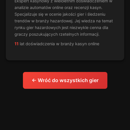
Ekspert kasynowy z wieloletnim doświadczeniem w
analizie automatów online oraz recenzji kasyn.
Specjalizuje się w ocenie jakości gier i śledzeniu
trendów w branży hazardowej. Jej wiedza na temat
rynku gier hazardowych jest niezwykle cenna dla
graczy poszukujących rzetelnych informacji.
11
lat doświadczenia w branży kasyn online
← Wróć do wszystkich gier