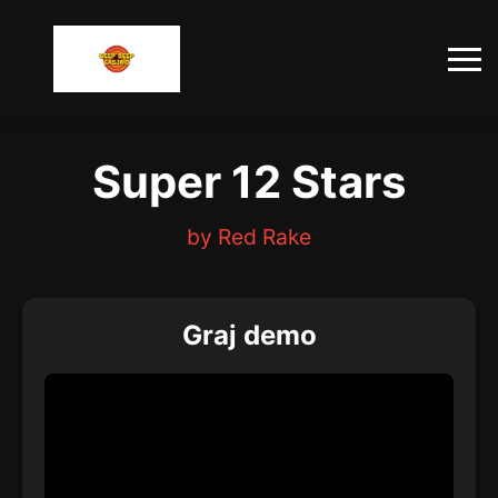
Super 12 Stars
by Red Rake
Graj demo