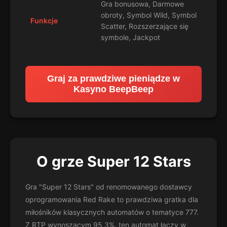
Gra bonusowa, Darmowe
obroty, Symbol Wild, Symbol
Funkcje
Scatter, Rozszerzające się
symbole, Jackpot
Graj za prawdziwe pieniądze w
Kasyno BeepBeep
O grze Super 12 Stars
Gra "Super 12 Stars" od renomowanego dostawcy
oprogramowania Red Rake to prawdziwa gratka dla
miłośników klasycznych automatów o tematyce 777.
Z RTP wynoszącym 95,3%, ten automat łączy w