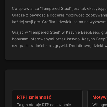
Co sprawia, że "Tempered Steel" jest tak ekscytują
Gracze z pewnością docenią możliwość zdobywani
każdej sesji gry. Grafika i dźwięki są na najwyższ
Grając w "Tempered Steel" w Kasynie BeepBeep, grac
bonusami oferowanymi przez kasyno. Kasyno BeepBe
czerpaniu radości z rozgrywki. Dodatkowo, dzięki 
RTP i zmienność
Motyw 
Ta gra oferuje RTP na poziomie
Wikingo