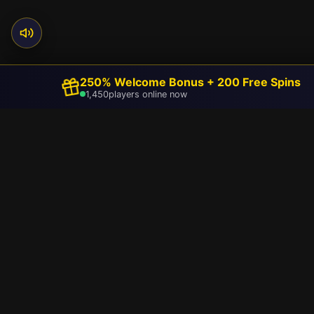
250% Welcome Bonus + 200 Free Spins
1,450
players online now
Kasyno BeepBeep Casino - Twój niezawodny pa
Metody płatności