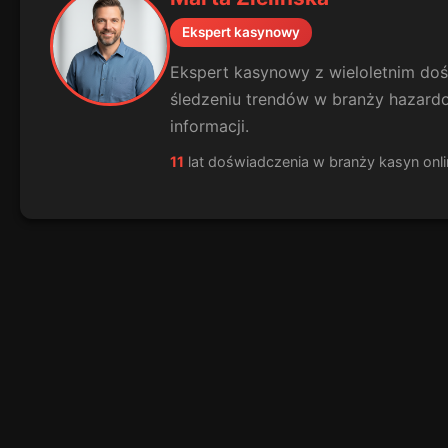
Ekspert kasynowy
Ekspert kasynowy z wieloletnim dośw
śledzeniu trendów w branży hazardo
informacji.
11
lat doświadczenia w branży kasyn onli