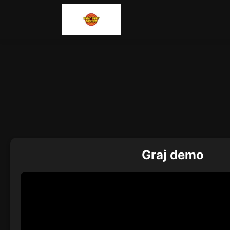
Graj demo