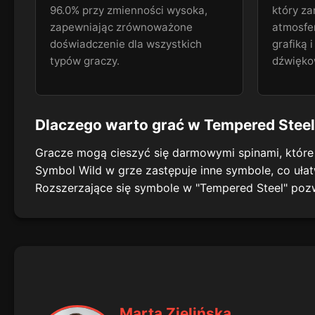
96.0% przy zmienności wysoka,
który za
zapewniając zrównoważone
atmosfer
doświadczenie dla wszystkich
grafiką 
typów graczy.
dźwięko
Dlaczego warto grać w Tempered Stee
Gracze mogą cieszyć się darmowymi spinami, które 
Symbol Wild w grze zastępuje inne symbole, co ułat
Rozszerzające się symbole w "Tempered Steel" pozw
Marta Zielińska