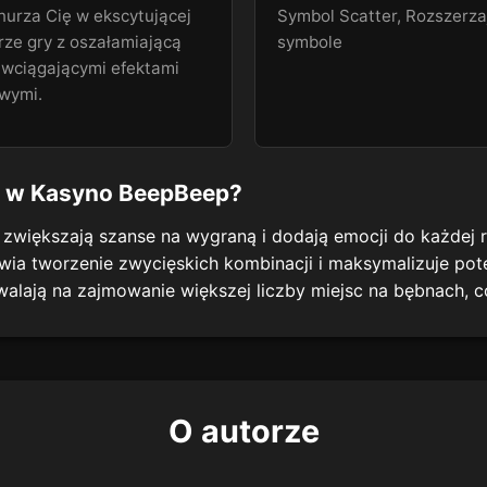
nurza Cię w ekscytującej
Symbol Scatter, Rozszerza
ze gry z oszałamiającą
symbole
i wciągającymi efektami
wymi.
l w Kasyno BeepBeep?
zwiększają szanse na wygraną i dodają emocji do każdej 
wia tworzenie zwycięskich kombinacji i maksymalizuje pot
alają na zajmowanie większej liczby miejsc na bębnach, c
O autorze